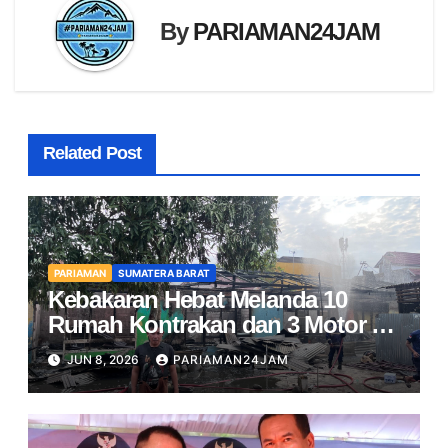
By
PARIAMAN24JAM
Related Post
PARIAMAN
SUMATERA BARAT
Kebakaran Hebat Melanda 10
Rumah Kontrakan dan 3 Motor di
Pariaman
JUN 8, 2026
PARIAMAN24JAM