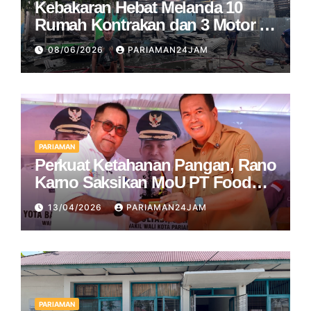
Kebakaran Hebat Melanda 10
Rumah Kontrakan dan 3 Motor di
Pariaman
08/06/2026
PARIAMAN24JAM
PARIAMAN
Perkuat Ketahanan Pangan, Rano
Karno Saksikan MoU PT Food
Station dan Pemko Pariaman
13/04/2026
PARIAMAN24JAM
PARIAMAN