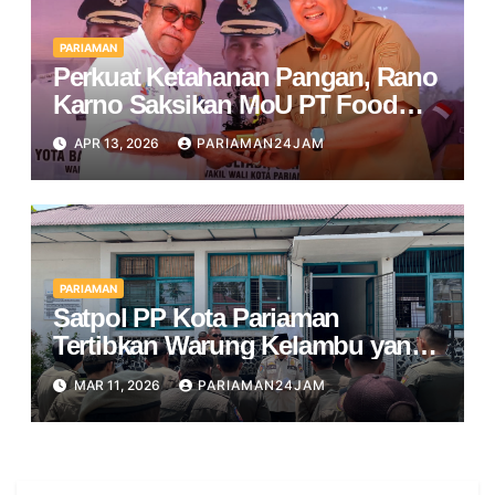
PARIAMAN
Perkuat Ketahanan Pangan, Rano
Karno Saksikan MoU PT Food
Station dan Pemko Pariaman
APR 13, 2026
PARIAMAN24JAM
PARIAMAN
Satpol PP Kota Pariaman
Tertibkan Warung Kelambu yang
Beroperasi di Bulan Ramadan
MAR 11, 2026
PARIAMAN24JAM