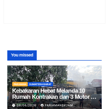
You missed
PARIAMAN
SUMATERA BARAT
Kebakaran Hebat Melanda 10
Rumah Kontrakan dan 3 Motor di
Pariaman
08/06/2026
PARIAMAN24JAM