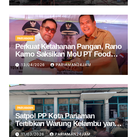
PARIAMAN
Perkuat Ketahanan Pangan, Rano
Karno Saksikan MoU PT Food
Station dan Pemko Pariaman
13/04/2026
PARIAMAN24JAM
PARIAMAN
Satpol PP Kota Pariaman
Tertibkan Warung Kelambu yang
Beroperasi di Bulan Ramadan
11/03/2026
PARIAMAN24JAM