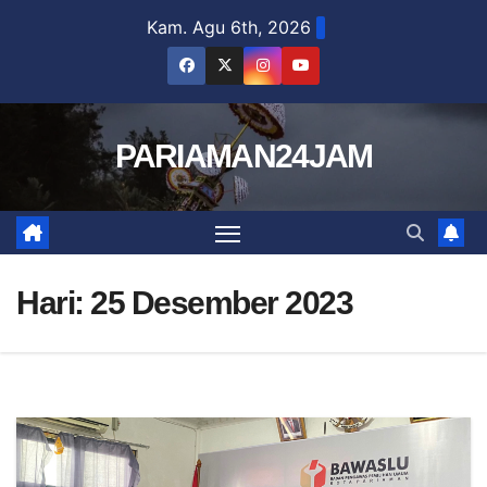
Skip
Kam. Agu 6th, 2026
to
content
PARIAMAN24JAM
Hari:
25 Desember 2023