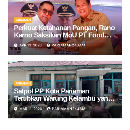
PARIAMAN
Perkuat Ketahanan Pangan, Rano
Karno Saksikan MoU PT Food
Station dan Pemko Pariaman
APR 13, 2026
PARIAMAN24JAM
PARIAMAN
Satpol PP Kota Pariaman
Tertibkan Warung Kelambu yang
Beroperasi di Bulan Ramadan
MAR 11, 2026
PARIAMAN24JAM