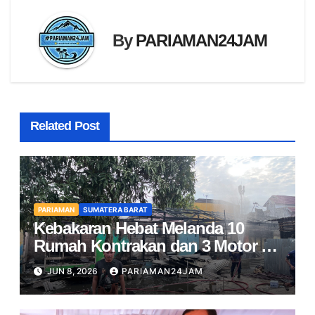
By
PARIAMAN24JAM
Related Post
PARIAMAN
SUMATERA BARAT
Kebakaran Hebat Melanda 10
Rumah Kontrakan dan 3 Motor di
Pariaman
JUN 8, 2026
PARIAMAN24JAM