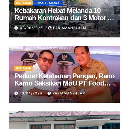
PARIAMAN
SUMATERA BARAT
Kebakaran Hebat Melanda 10
Rumah Kontrakan dan 3 Motor di
Pariaman
08/06/2026
PARIAMAN24JAM
PARIAMAN
Perkuat Ketahanan Pangan, Rano
Karno Saksikan MoU PT Food
Station dan Pemko Pariaman
13/04/2026
PARIAMAN24JAM