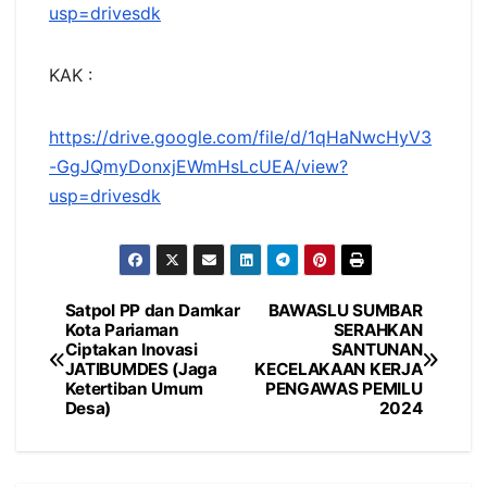
usp=drivesdk
KAK :
https://drive.google.com/file/d/1qHaNwcHyV3
-GgJQmyDonxjEWmHsLcUEA/view?
usp=drivesdk
Satpol PP dan Damkar
BAWASLU SUMBAR
Navigasi
Kota Pariaman
SERAHKAN
Ciptakan Inovasi
SANTUNAN
pos
JATIBUMDES (Jaga
KECELAKAAN KERJA
Ketertiban Umum
PENGAWAS PEMILU
Desa)
2024