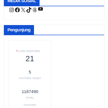
MEDIA SOSIAL
YouTube
Instagram
Facebook
X
TikTok
Threads
Pengunjung
LIVE VISITORS
21
5
VISITORS TODAY
1187490
TOTAL
VISITORS