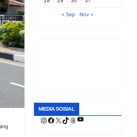
28
29
30
31
« Sep
Nov »
MEDIA SOSIAL
YouTube
Instagram
Facebook
X
TikTok
Threads
yang