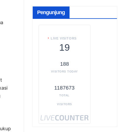
Pengunjung
ua
LIVE VISITORS
19
188
VISITORS TODAY
t
1187673
kasi
g
TOTAL
VISITORS
cukup