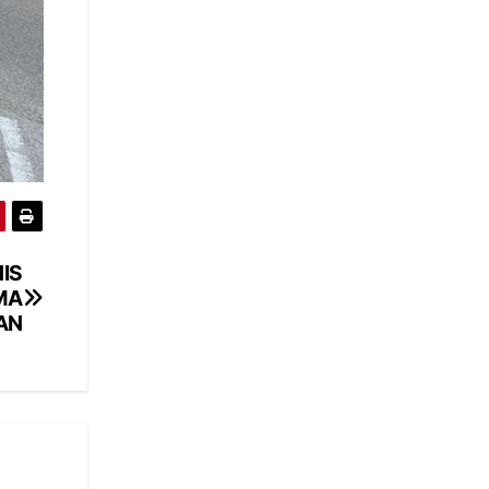
IS
MA
AN