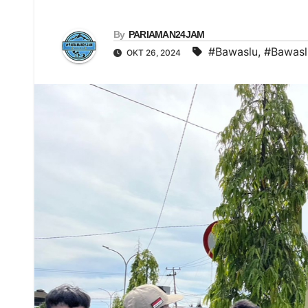
By
PARIAMAN24JAM
#Bawaslu
,
#Bawasl
OKT 26, 2024