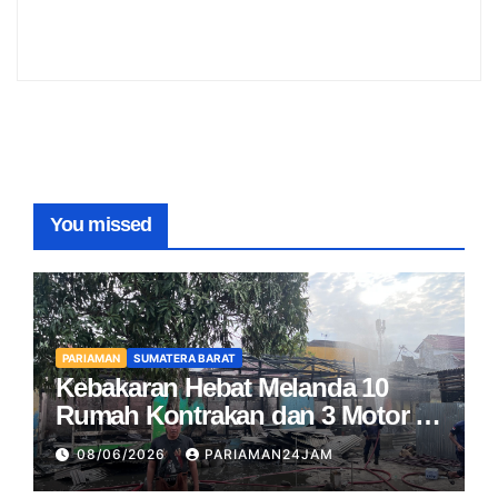
You missed
PARIAMAN
SUMATERA BARAT
Kebakaran Hebat Melanda 10
Rumah Kontrakan dan 3 Motor di
Pariaman
08/06/2026
PARIAMAN24JAM