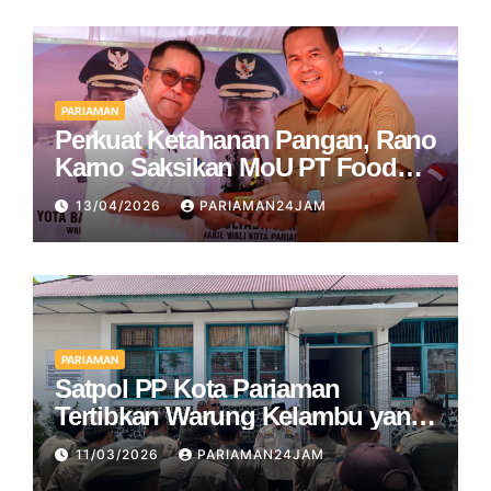
PARIAMAN
Perkuat Ketahanan Pangan, Rano
Karno Saksikan MoU PT Food
Station dan Pemko Pariaman
13/04/2026
PARIAMAN24JAM
PARIAMAN
Satpol PP Kota Pariaman
Tertibkan Warung Kelambu yang
Beroperasi di Bulan Ramadan
11/03/2026
PARIAMAN24JAM