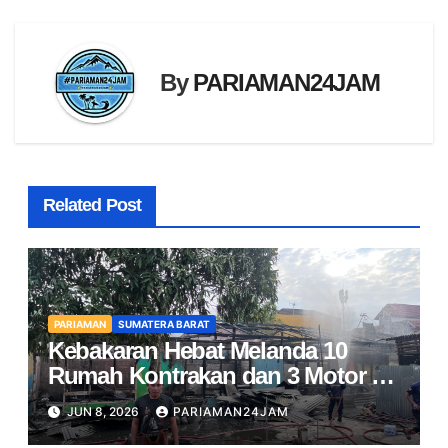
By
PARIAMAN24JAM
Related Post
PARIAMAN
SUMATERA BARAT
Kebakaran Hebat Melanda 10
Rumah Kontrakan dan 3 Motor di
Pariaman
JUN 8, 2026
PARIAMAN24JAM