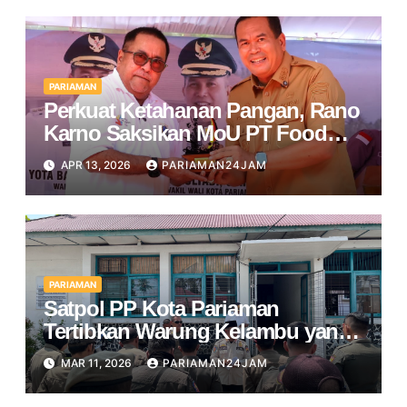
PARIAMAN
Perkuat Ketahanan Pangan, Rano
Karno Saksikan MoU PT Food
Station dan Pemko Pariaman
APR 13, 2026
PARIAMAN24JAM
PARIAMAN
Satpol PP Kota Pariaman
Tertibkan Warung Kelambu yang
Beroperasi di Bulan Ramadan
MAR 11, 2026
PARIAMAN24JAM