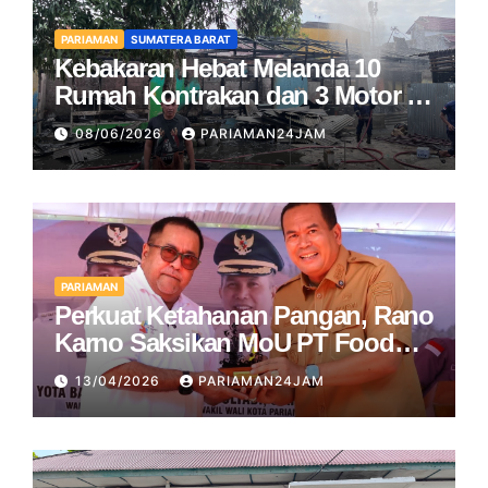
PARIAMAN
SUMATERA BARAT
Kebakaran Hebat Melanda 10
Rumah Kontrakan dan 3 Motor di
Pariaman
08/06/2026
PARIAMAN24JAM
PARIAMAN
Perkuat Ketahanan Pangan, Rano
Karno Saksikan MoU PT Food
Station dan Pemko Pariaman
13/04/2026
PARIAMAN24JAM