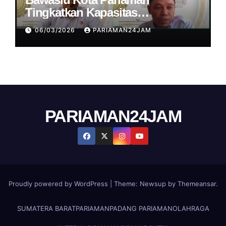
Tingkatkan Kapasitas
Penegakkan Hukum Pemulu dan
06/03/2026
PARIAMAN24JAM
Pemilihan di Kegiatan
Ngabuburit Pengawasan
PARIAMAN24JAM
Proudly powered by WordPress
|
Theme:
Newsup
by
Themeansar
.
SUMATERA BARAT
PARIAMAN
PADANG PARIAMAN
OLAHRAGA