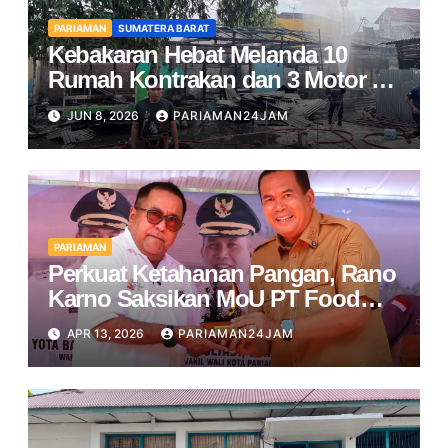
PARIAMAN
SUMATERA BARAT
Kebakaran Hebat Melanda 10
Rumah Kontrakan dan 3 Motor di
Pariaman
JUN 8, 2026
PARIAMAN24JAM
PARIAMAN
Perkuat Ketahanan Pangan, Rano
Karno Saksikan MoU PT Food
Station dan Pemko Pariaman
APR 13, 2026
PARIAMAN24JAM