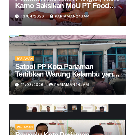
Karno Saksikan MoU PT Food
Station dan Pemko Pariaman
13/04/2026
PARIAMAN24JAM
PARIAMAN
Satpol PP Kota Pariaman
Tertibkan Warung Kelambu yang
Beroperasi di Bulan Ramadan
11/03/2026
PARIAMAN24JAM
PARIAMAN
Bawaslu Kota Pariaman