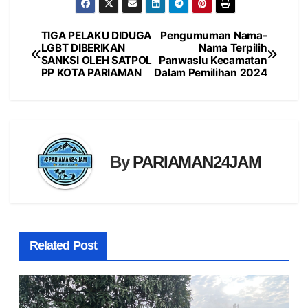
TIGA PELAKU DIDUGA
Pengumuman Nama-
Navigasi
LGBT DIBERIKAN
Nama Terpilih
SANKSI OLEH SATPOL
Panwaslu Kecamatan
pos
PP KOTA PARIAMAN
Dalam Pemilihan 2024
By
PARIAMAN24JAM
Related Post