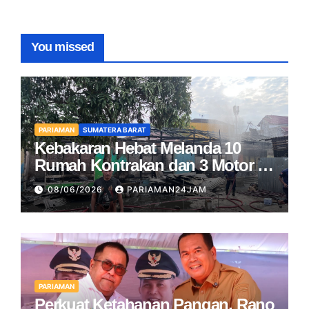
You missed
PARIAMAN
SUMATERA BARAT
Kebakaran Hebat Melanda 10
Rumah Kontrakan dan 3 Motor di
Pariaman
08/06/2026
PARIAMAN24JAM
PARIAMAN
Perkuat Ketahanan Pangan, Rano