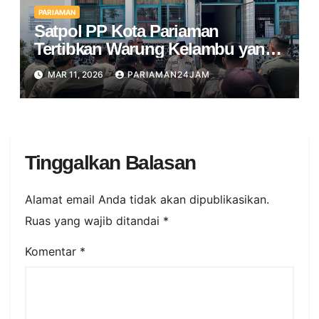
PARIAMAN
Satpol PP Kota Pariaman
Tertibkan Warung Kelambu yang
Beroperasi di Bulan Ramadan
MAR 11, 2026
PARIAMAN24JAM
Tinggalkan Balasan
Alamat email Anda tidak akan dipublikasikan.
Ruas yang wajib ditandai
*
Komentar
*