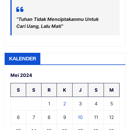
“Tuhan Tidak Menciptakanmu Untuk
Cari Uang, Lalu Mati”
KALENDER
Mei 2024
S
S
R
K
J
S
M
1
2
3
4
5
6
7
8
9
10
11
12