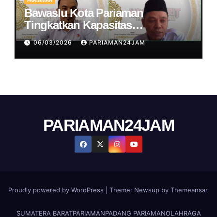
PARIAMAN
Bawaslu Kota Pariaman
Tingkatkan Kapasitas
Penegakkan Hukum Pemulu dan
06/03/2026
PARIAMAN24JAM
Pemilihan di Kegiatan
Ngabuburit Pengawasan
PARIAMAN24JAM
Proudly powered by WordPress
|
Theme:
Newsup
by
Themeansar
.
SUMATERA BARAT
PARIAMAN
PADANG PARIAMAN
OLAHRAGA