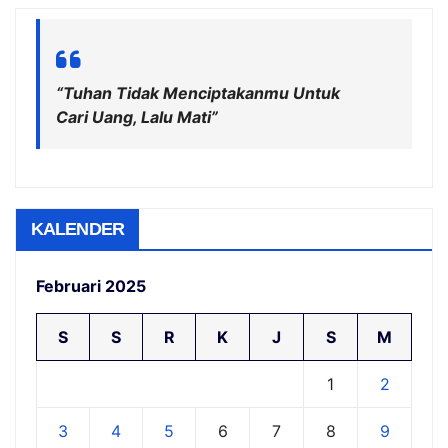
“Tuhan Tidak Menciptakanmu Untuk
Cari Uang, Lalu Mati”
KALENDER
Februari 2025
S
S
R
K
J
S
M
1
2
3
4
5
6
7
8
9