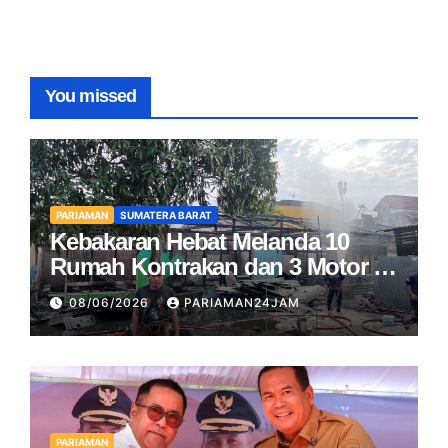
You missed
PARIAMAN
SUMATERA BARAT
Kebakaran Hebat Melanda 10
Rumah Kontrakan dan 3 Motor di
Pariaman
08/06/2026
PARIAMAN24JAM
PARIAMAN