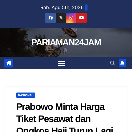
Skip
Rab. Agu 5th, 2026
to
content
PARIAMAN24JAM
NASIONAL
Prabowo Minta Harga
Tiket Pesawat dan
Ongkos Haji Turun Lagi