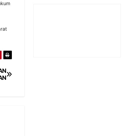
ukum
rat
AN
AN