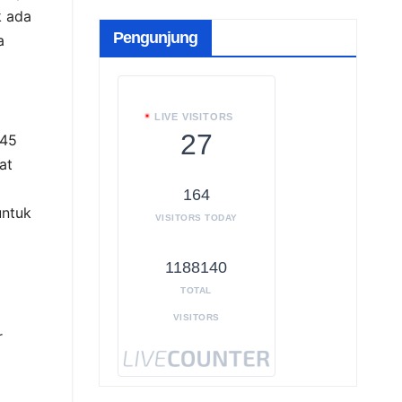
k ada
Pengunjung
a
LIVE VISITORS
27
 45
at
164
untuk
VISITORS TODAY
1188140
TOTAL
VISITORS
r