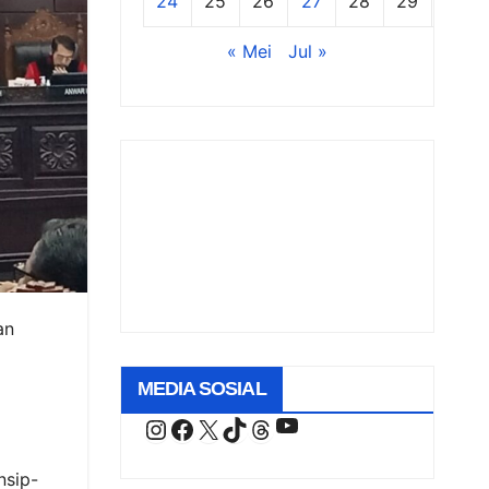
24
25
26
27
28
29
30
« Mei
Jul »
an
MEDIA SOSIAL
YouTube
Instagram
Facebook
X
TikTok
Threads
nsip-